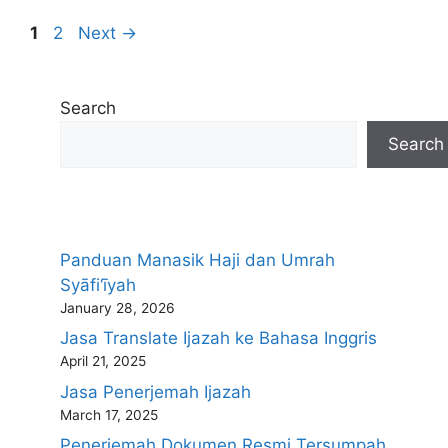
Page
Page
1
2
Next
→
Search
Search
Panduan Manasik Haji dan Umrah
Syāfi‘īyah
January 28, 2026
Jasa Translate Ijazah ke Bahasa Inggris
April 21, 2025
Jasa Penerjemah Ijazah
March 17, 2025
Penerjemah Dokumen Resmi Tersumpah