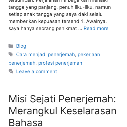
tersumpah. Perjalanan ini bagaikan menaiki
tangga yang panjang, penuh liku-liku, namun
setiap anak tangga yang saya daki selalu
memberikan kepuasan tersendiri. Awalnya,
saya hanya seorang penikmat …
Read more
Categories
Blog
Tags
Cara menjadi penerjemah
,
pekerjaan
penerjemah
,
profesi penerjemah
Leave a comment
Misi Sejati Penerjemah:
Merangkul Keselarasan
Bahasa