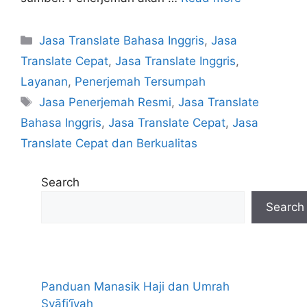
Categories
Jasa Translate Bahasa Inggris
,
Jasa
Translate Cepat
,
Jasa Translate Inggris
,
Layanan
,
Penerjemah Tersumpah
Tags
Jasa Penerjemah Resmi
,
Jasa Translate
Bahasa Inggris
,
Jasa Translate Cepat
,
Jasa
Translate Cepat dan Berkualitas
Search
Search
Panduan Manasik Haji dan Umrah
Syāfi‘īyah