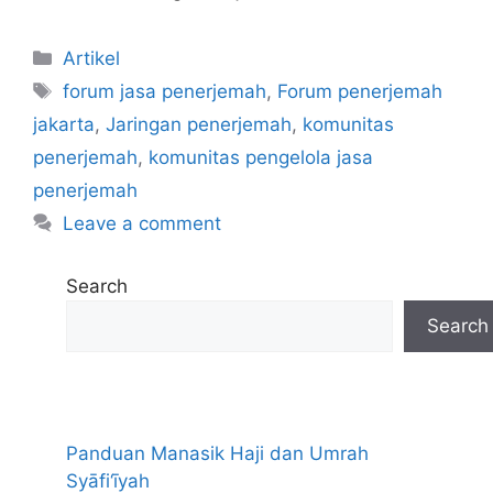
Categories
Artikel
Tags
forum jasa penerjemah
,
Forum penerjemah
jakarta
,
Jaringan penerjemah
,
komunitas
penerjemah
,
komunitas pengelola jasa
penerjemah
Leave a comment
Search
Search
Panduan Manasik Haji dan Umrah
Syāfi‘īyah