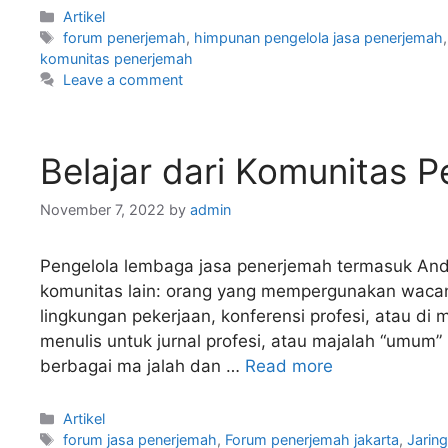
Categories
Artikel
Tags
forum penerjemah
,
himpunan pengelola jasa penerjemah
komunitas penerjemah
Leave a comment
Belajar dari Komunitas 
November 7, 2022
by
admin
Pengelola lembaga jasa penerjemah termasuk An
komunitas lain: orang yang mempergunakan wacana
lingkungan pekerjaan, konferensi profesi, atau d
menulis untuk jurnal profesi, atau majalah “umum
berbagai ma jalah dan …
Read more
Categories
Artikel
Tags
forum jasa penerjemah
,
Forum penerjemah jakarta
,
Jarin