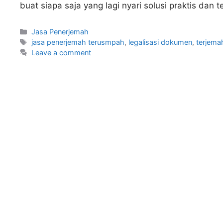
buat siapa saja yang lagi nyari solusi praktis da
Categories
Jasa Penerjemah
Tags
jasa penerjemah terusmpah
,
legalisasi dokumen
,
terjem
Leave a comment