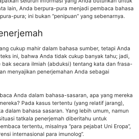
apatkan seluruh informasi yang Anda butuhkan untuk
ata lain, Anda berpura-pura menjadi pembaca bahasa
pura-pura; ini bukan “penipuan” yang sebenarnya.
enerjemah
ng cukup mahir dalam bahasa sumber, tetapi Anda
ks ini, bahwa Anda tidak cukup banyak tahu; jadi,
ak secara ilmiah (abduksi) tentang kata dan frasa-
dan menyajikan penerjemahan Anda sebagai
baca Anda dalam bahasa-sasaran, apa yang mereka
reka? Pada kasus tertentu (yang relatif jarang),
ka dalam bahasa sasaran. Yang lebih umum, namun
situasi tatkala penerjemah diberitahu untuk
embaca tertentu, misalnya “para pejabat Uni Eropa”,
nsi internasional para imunolog”.