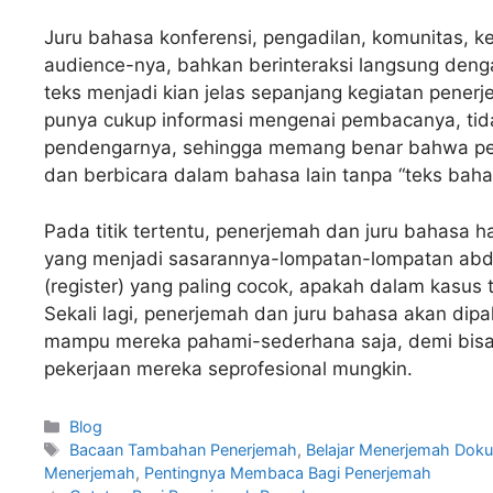
Juru bahasa konferensi, pengadilan, komunitas, k
audience-nya, bahkan berinteraksi langsung deng
teks menjadi kian jelas sepanjang kegiatan pener
punya cukup informasi mengenai pembacanya, ti
pendengarnya, sehingga memang benar bahwa pen
dan berbicara dalam bahasa lain tanpa “teks bah
Pada titik tertentu, penerjemah dan juru bahasa 
yang menjadi sasarannya-lompatan-lompatan abdu
(register) yang paling cocok, apakah dalam kasus 
Sekali lagi, penerjemah dan juru bahasa akan dip
mampu mereka pahami-sederhana saja, demi bisa
pekerjaan mereka seprofesional mungkin.
Categories
Blog
Tags
Bacaan Tambahan Penerjemah
,
Belajar Menerjemah Dok
Menerjemah
,
Pentingnya Membaca Bagi Penerjemah